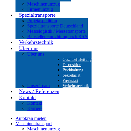
Maschinenumzug
Firmenumzug
Spezialtransporte
Projektspedition
Spezialtransporte Deutschland
Messelogistik / Messetransporte
Baustelleneinrichtung nach RSA
Verkehrstechnik
Über uns
Über uns
Geschaeftsleitung
Disposition
Buchhaltung
Sekretariat
Werkstatt
Unser Team
Verkehrstechnik
News / Referenzen
Kontakt
Kontakt
Karriere
Autokran mieten
Maschinentransport
Maschinenumzug