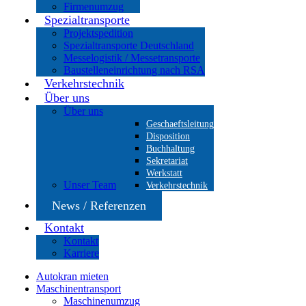
Firmenumzug
Spezialtransporte
Projektspedition
Spezialtransporte Deutschland
Messelogistik / Messetransporte
Baustelleneinrichtung nach RSA
Verkehrstechnik
Über uns
Über uns
Geschaeftsleitung
Disposition
Buchhaltung
Sekretariat
Werkstatt
Unser Team
Verkehrstechnik
News / Referenzen
Kontakt
Kontakt
Karriere
Autokran mieten
Maschinentransport
Maschinenumzug