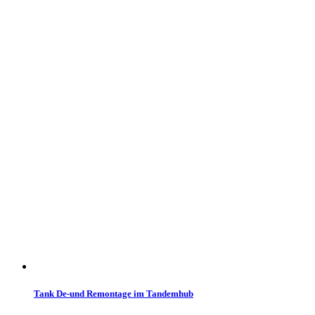
Tank De-und Remontage im Tandemhub